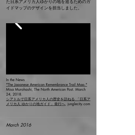
た日系アメリカ人ゆかりの地を巡るためのガ
イドマップのデザインを担当しました。
In the News
"The Japanese American Remembrance Trail Map."
Misa Murohashi, The North American Post. March
24, 2018.
シアトルで日系アメリカ人の歴史を訪ねる 「日系ア
メリカ人 ゆかりの地ガイド」発行へ
, junglecity.com
March 2016